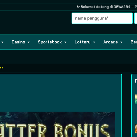
✨ Selamat datang di DEWA234 – Pusat G
Casino
Sportsbook
Lottery
Arcade
Ber
er