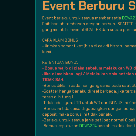
Event Berburu 
Event berlaku untuk semua member setia
DEWA2
Raih hadiah tambahan dengan berburu SCATTER di
yang melebihi minimal SCATTER dari setiap perma
CARA KLAIM BONUS
-Kirimkan nomor tiket (bisa di cek di history per
kami
KETENTUAN BONUS
-
Bonus wajib di claim sebelum melakukan WD d
Jika di mainkan lagi / Melakukan spin setel
TIDAK SAH.
-Bonus diklaim pada hari yang sama pada saat SCAT
-Scatter hanya berlaku di reel berbeda, jika terd
tetap di hitung 1.
-Tidak ada syarat TO untuk WD dari BONUS ini / bi
-Bonus ini tidak bisa di gabungkan dengan bonus 
deposit, maka bonus ini tidak berlaku
-Berlaku untuk semua jenis bet (bet normal & beli
-Semua keputusan
DEWA234
adalah mutlak dan t