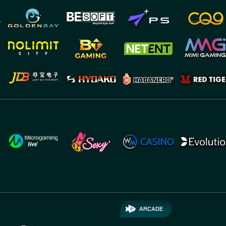
ARCADE