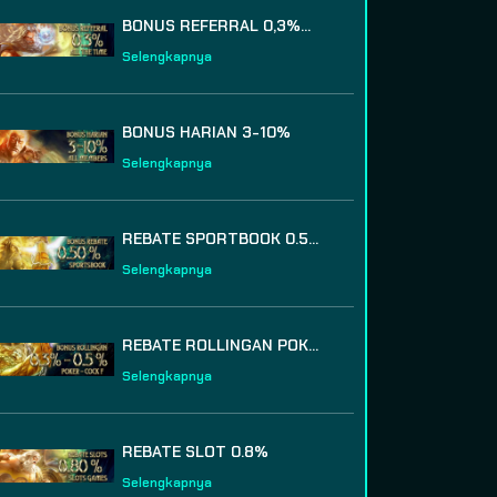
BONUS REFERRAL 0,3%...
Selengkapnya
BONUS HARIAN 3-10%
Selengkapnya
REBATE SPORTBOOK 0.5...
Selengkapnya
REBATE ROLLINGAN POK...
Selengkapnya
REBATE SLOT 0.8%
Selengkapnya