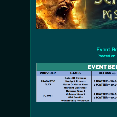
Event B
Posted on: